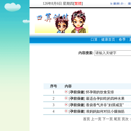
126
年
8
月
6
日
星期四
[
繁體
]
欢迎新注册用户： 最
口算
┊
健康首页
┊
春季
┊
内容搜索:
序号
内容
1
[
孕前保健
]
怀孕期的饮食安排
/629
2
[
孕前保健
]
最适合孕妇吃的四种水果
/51
3
[
孕前保健
]
香袋香气并非"妇孺咸宜"
/643
4
[
孕前保健
]
准妈妈如何对抗小腿抽筋
/55
首页 上一页 下一页 尾页 页次