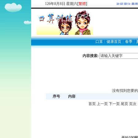
126
年
8
月
8
日
星期六
[
繁體
]
欢迎新注册用
口算
┊
健康首页
┊
春季
┊
内容搜索:
没有找到您要的
序号
内容
首页 上一页 下一页 尾页 页次
开始100