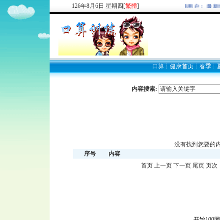
126
年
8
月
6
日
星期四
[
繁體
]
欢迎新注册用户： 最新
口算
┊
健康首页
┊
春季
┊
内容搜索:
没有找到您要的
序号
内容
首页 上一页 下一页 尾页 页次
开始100