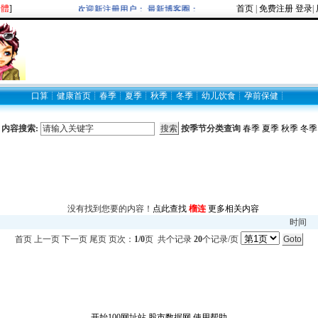
繁體
]
首页
|
免费注册
登录
|
欢迎新注册用户： 最新博客圈：
口算
┊
健康首页
┊
春季
┊
夏季
┊
秋季
┊
冬季
┊
幼儿饮食
┊
孕前保健
┊
内容搜索:
按季节分类查询
春季
夏季
秋季
冬季
没有找到您要的内容！
点此查找
榴连
更多相关内容
时间
首页 上一页 下一页 尾页 页次：
1/0
页 共
个记录
20
个记录/页
开始100网址站
股市数据网
使用帮助