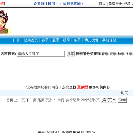
繁體
]
首页
|
免费注册
登录
|
欢迎新注册用户： 最新博客圈：
口算
┊
健康首页
┊
春季
┊
夏季
┊
秋季
┊
冬季
┊
幼儿饮食
┊
孕前保健
┊
内容搜索:
按季节分类查询
春季
夏季
秋季
冬季
没有找到您要的内容！
点此查找
豆芽型
更多相关内容
时间
首页 上一页 下一页 尾页 页次：
1/0
页 共
个记录
20
个记录/页
开始100网址站
股市数据网
使用帮助