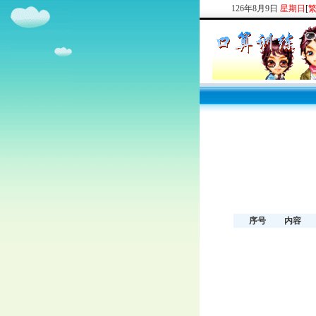
126
年
8
月
9
日
星期日
[
序号
内容