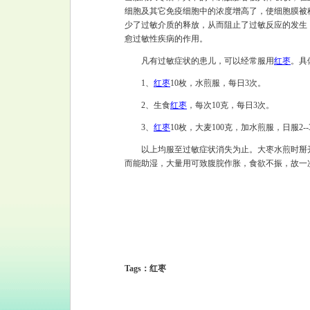
细胞及其它免疫细胞中的浓度增高了，使细胞膜被
少了过敏介质的释放，从而阻止了过敏反应的发生
愈过敏性疾病的作用。
凡有过敏症状的患儿，可以经常服用
红枣
。具
1、
红枣
10枚，水煎服，每日3次。
2、生食
红枣
，每次10克，每日3次。
3、
红枣
10枚，大麦100克，加水煎服，日服2--
以上均服至过敏症状消失为止。大枣水煎时掰开
而能助湿，大量用可致腹脘作胀，食欲不振，故一
Tags：红枣