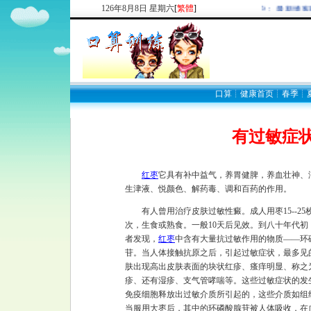
126
年
8
月
8
日
星期六
[
繁體
]
欢迎新注册用户： 最新博客
口算
┊
健康首页
┊
春季
┊
有过敏症
红枣
它具有补中益气，养胃健脾，养血壮神、
生津液、悦颜色、解药毒、调和百药的作用。
有人曾用治疗皮肤过敏性癜。成人用枣15--25
次，生食或熟食。一般10天后见效。到八十年代初
者发现，
红枣
中含有大量抗过敏作用的物质——环
苷。当人体接触抗原之后，引起过敏症状，最多见
肤出现高出皮肤表面的块状红疹、瘙痒明显、称之
疹、还有湿疹、支气管哮喘等。这些过敏症状的发
免疫细胞释放出过敏介质所引起的，这些介质如组
当服用大枣后，其中的环磷酸腺苷被人体吸收，在