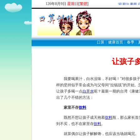
126
年
8
月
9
日
星期日
[
繁體
]
欢迎新注册用户
口算
┊
健康首页
┊
春季
┊
让孩子
我要喝果汁，白水没味，不好喝！”对很多孩子
样的坚持似乎常会成为与父母间“拉锯战”的开始。
让孩子多喝一点
白开水
呢？最新一期的台湾《康健
出了几个不错的方法：
家里不存
饮料
既然不想让孩子成天抱着
饮料
瓶，那么家长首
到不买，也不在家里存
饮料
。
就算偶尔让孩子解解馋，也应该当场就喝完。