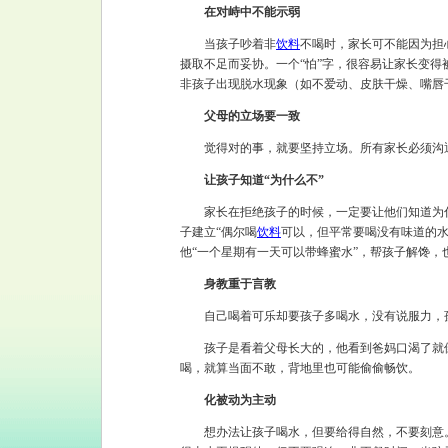
在对峙中不能示弱
当孩子吵着非
饮料
不喝时，家长可不能因为担
摄取不足而妥协。一个“怕”字，很容易让家长变得
非孩子出现脱水现象（如不爱动、皮肤干燥、嘴唇
父母的立场要一致
觉得对的事，就要坚持立场。所有家长必须沟通好
让孩子知道“为什么不”
家长在拒绝孩子的时候，一定要让他们知道为什
子建立“偶尔喝
饮料
可以，但平常要喝没有味道的水
他“一个星期有一天可以带蜂蜜水”，帮孩子解馋，
身教重于言教
自己喝着可乐却要孩子多喝水，没有说服力，
孩子是看着父母长大的，他看到爸妈口渴了就倒
喝，就算当面不敢，背地里也可能偷偷畅饮。
化被动为主动
想办法让孩子喝水，但要给得自然，不要刻意。