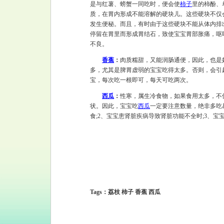
是与红薯、螃蟹一同吃时，便会使
柿子
里的柿酚、
质，在胃内形成不能溶解的硬块儿。这些硬块不仅
发生便秘。而且，有时由于这些硬块不能从体内排
停留在胃里而形成胃结石，致使宝宝胃部胀痛，呕
不良。
香蕉
：
肉质糯甜，又能润肠通便，因此，也是
多，尤其是脾胃虚弱的宝宝吃得太多。否则，会引
宝，每次吃一根即可，每天可吃两次。
西瓜
：
性寒，属生冷食物，如果食用太多，不
状。因此，宝宝吃
西瓜
一定要注意数量，绝非多吃
食;2、宝宝患肾脏疾病导致肾脏功能不全时;3、宝
Tags：荔枝 柿子 香蕉 西瓜