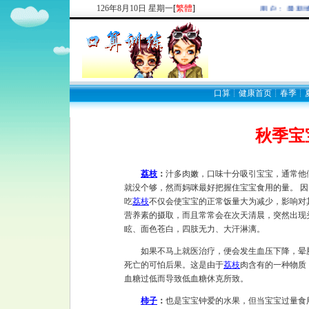
126
年
8
月
10
日
星期一
[
繁體
]
欢迎新注册用户： 最新博
口算
┊
健康首页
┊
春季
┊
秋季宝
荔枝
：
汁多肉嫩，口味十分吸引宝宝，通常他
就没个够，然而妈咪最好把握住宝宝食用的量。 
吃
荔枝
不仅会使宝宝的正常饭量大为减少，影响对
营养素的摄取，而且常常会在次天清晨，突然出现
眩、面色苍白，四肢无力、大汗淋漓。
如果不马上就医治疗，便会发生血压下降，晕
死亡的可怕后果。这是由于
荔枝
肉含有的一种物质
血糖过低而导致低血糖休克所致。
柿子
：
也是宝宝钟爱的水果，但当宝宝过量食