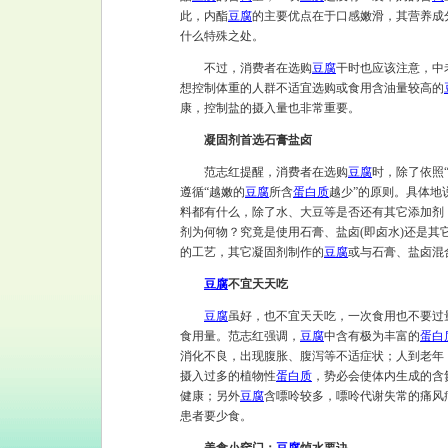
此，内酯
豆腐
的主要优点在于口感嫩滑，其营养成
什么特殊之处。
不过，消费者在选购
豆腐
干时也应该注意，中
想控制体重的人群不适宜选购或食用含油量较高的
康，控制盐的摄入量也非常重要。
凝固剂首选石膏盐卤
范志红提醒，消费者在选购
豆腐
时，除了依照
遵循“越嫩的
豆腐
所含
蛋白质
越少”的原则。具体地
料都有什么，除了水、大豆等是否还有其它添加剂
剂为何物？究竟是使用石膏、盐卤(即卤水)还是其
的工艺，其它凝固剂制作的
豆腐
或与石膏、盐卤混
豆腐
不宜天天吃
豆腐
虽好，也不宜天天吃，一次食用也不要过
食用量。范志红强调，
豆腐
中含有极为丰富的
蛋白
消化不良，出现腹胀、腹泻等不适症状；人到老年
摄入过多的植物性
蛋白质
，势必会使体内生成的含
健康；另外
豆腐
含嘌呤较多，嘌呤代谢失常的痛风
患者要少食。