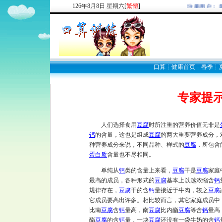
126
年
8
月
8
日
星期六
[
繁體
]
欢迎新注册用户： 
口算
┊
健康首页
┊
春季
┊
专家提
人们选择食用
豆腐
时所注重的营养价值无非是
钙
的含量，这也是组成
豆腐
的两大重要营养成分，
种营养成分来说，不同品种、样式的
豆腐
，所包含
蛋白质
含量也不尽相同。
单纯从
钙
类的含量上来看，
豆腐
干是
豆腐
家庭
最高的成员，各种形式的
豆腐
基本上以越浓缩含
钙
规律存在，
豆腐
干的含
钙
量接近于牛肉，较之
豆腐
它成员要高出许多。相比较而言，其它家庭成员中
比南
豆腐
含
钙
量高，南
豆腐
比内酯
豆腐
等含
钙
量高
酯
豆腐
的含
钙
量，一块
豆腐
还没有一袋牛奶的含
钙