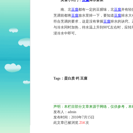
美食小窍门：
豆腐
焯水要诀
南、北
豆腐
都有一定的豆腥味，北
豆腐
并有轻
烹调前都将
豆腐
放水里焯一下，要知道
豆腐
焯水大
符合烹调的要求，这是没有掌握
豆腐
焯水的诀窍。
与冷水同时加热，待水温上升到90℃左右时，应转
浸冷水中即可。
Tags：蛋白质 钙 豆腐
声明：本栏目部分文章来源于网络，仅供参考，本
发布人：admin
发布时间：2010年7月15日
此文章已被浏览
214
次