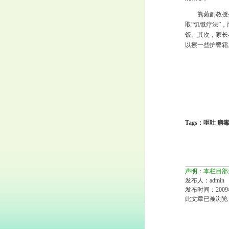
熊菀副教授
取“饥饿疗法”
饭。其次，家长
以擦一些护臀霜
Tags：呕吐 病
声明：本栏目部
发布人：admin
发布时间：2009
此文章已被浏