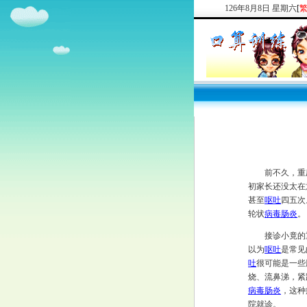
126
年
8
月
8
日
星期六
[
前不久，重庆
初家长还没太在
甚至
呕吐
四五次
轮状
病毒肠炎
。
接诊小竟的重
以为
呕吐
是常见
吐
很可能是一些
烧、流鼻涕，紧
病毒肠炎
，这种
院就诊。