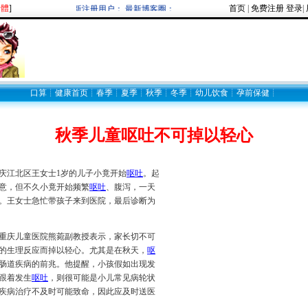
繁體
]
首页
|
免费注册
登录
|
欢迎新注册用户： 最新博客圈：
口算
┊
健康首页
┊
春季
┊
夏季
┊
秋季
┊
冬季
┊
幼儿饮食
┊
孕前保健
┊
秋季儿童呕吐不可掉以轻心
江北区王女士1岁的儿子小竟开始
呕吐
。起
意，但不久小竟开始频繁
呕吐
、腹泻，一天
。王女士急忙带孩子来到医院，最后诊断为
庆儿童医院熊菀副教授表示，家长切不可
的生理反应而掉以轻心。尤其是在秋天，
呕
肠道疾病的前兆。他提醒，小孩假如出现发
跟着发生
呕吐
，则很可能是小儿常见病轮状
疾病治疗不及时可能致命，因此应及时送医