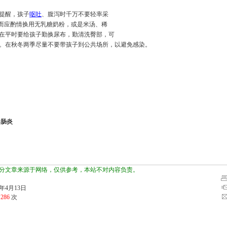
提醒，孩子
呕吐
、腹泻时千万不要轻率采
，而应酌情换用无乳糖奶粉，或是米汤、稀
在平时要给孩子勤换尿布，勤清洗臀部，可
。在秋冬两季尽量不要带孩子到公共场所，以避免感染。
毒肠炎
分文章来源于网络，仅供参考，本站不对内容负责。
年4月13日
览
286
次