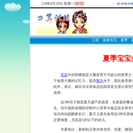
126
年
8
月
10
日
星期一
[
繁體
]
欢迎新注册用户： 最新博客圈
口算
┊
健康首页
┊
春季
┊
夏季宝宝
毛豆
中的卵磷脂是大脑发育不可缺少的营养之
于改善大脑的记忆力，提高
智力
水平，因此备受家
此外，蚕豆、豌豆等豆类食品也因其富含蛋白质而
追捧。
这3种豆子都是夏天盛产的蔬菜，在家庭的餐桌
见。但中国疾病预防控制中心营养与食品安全研究
张兵特别提醒家长们，夏天儿童在食用这3种豆类
定要慎重，尤其是3岁以下的幼儿。
专家指出，新鲜的豆类含有皂苷、皂素、胰蛋