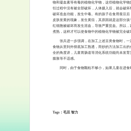
物和凝血素等有毒的植物化学物，这些植物化学物
饪过程中没有被全部破坏，人体摄入后，就会破坏
破坏造血功能，发生中毒。有的孩子在食用蚕豆后
皮肤发黄的现象，发生黄疸，其原因就是这部分孩
红细胞被破坏而发生溶血，导致严重贫血。所以，
煮熟，这样才可以使食物中的植物化学物被完全破
张兵进一步强调，在加工上述豆类食物时，一定
食物从里到外彻底加工熟透，而炒的方法加工出的
全的角度讲，儿童胃肠道等消化系统功能尚未发育
腹胀等不适感。
同时，由于食物颗粒不够小，如果儿童在进食时
Tags：毛豆 智力