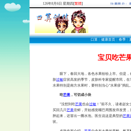
126
年
8
月
6
日
星期四
[
繁體
]
欢迎新注册用户： 最
口算
┊
健康首页
┊
春季
┊
宝贝吃芒果
眼下，春回大地，各色水果纷纷上市。但是，
肤
过敏
症状高发的季节，皮肤科专家提醒市民，在
水果特别是南方水果时，要特别当心“水果疹”捣乱
吃
芒果
，可切成小块
“没想到吃
芒果
也会
过敏
！”前不久，读者赵女
买回几只
芒果
尝鲜，开始感觉嘴巴周围发痒发烫，
肿起来，还冒出一圈水泡。医生说这是典型的
芒果
状。