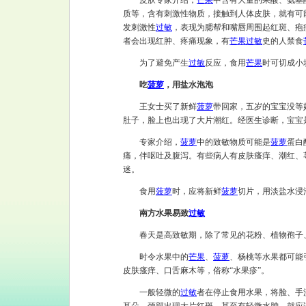
皮肤专家介绍，
芒果
中含有大量的果酸、氨基
质等，含有刺激性物质，接触到人体皮肤，就有可
发刺激性
过敏
，表现为腮帮和嘴唇周围起红斑、疱
者会出现红肿、疼痛现象，有
芒果
过敏
史的人禁食
为了避免产生
过敏
反应，食用
芒果
时可切成小
吃
菠萝
，用盐水泡泡
王女士买了新鲜
菠萝
带回家，五岁的宝宝没等
肚子，脸上也出现了大片潮红。经医生诊断，宝宝
专家介绍，
菠萝
中的致敏物质可能是
菠萝
蛋白
痛，伴呕吐及腹泻。有些病人有皮肤瘙痒、潮红、
迷。
食用
菠萝
时，应将新鲜
菠萝
切片，用淡盐水浸
南方水果易致
过敏
春天是高致敏期，除了常见的花粉、植物孢子
时令水果中的
芒果
、
菠萝
、杨桃等水果都可能
皮肤瘙痒、口舌麻木等，俗称“水果疹”。
一般轻微的
过敏
者在停止食用水果，将脸、手