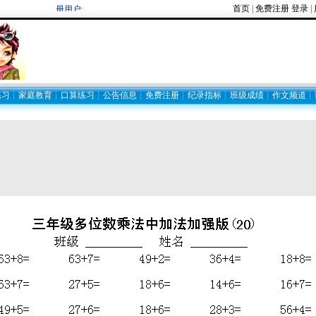
首页
|
免费注册
登录
|
欢迎新注册用户:
练习
┊
家庭教育
┊
口算练习
┊
公告信息
┊
免费注册
┊
纪录指标
┊
班级成绩
┊
作文频道
┊