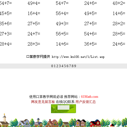
0
1
2
3
4
5
6
7
8
9
使用口算教学网前必读
推荐网站
：
61Math.com
网友意见留言板
在线QQ联系
用户反馈汇总