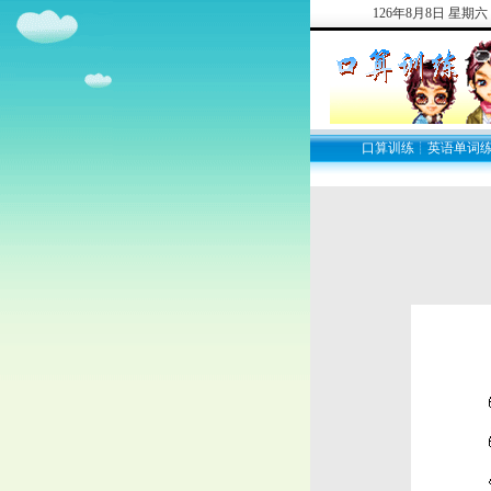
126
年
8
月
8
日
星期六
口算训练
┊
英语单词