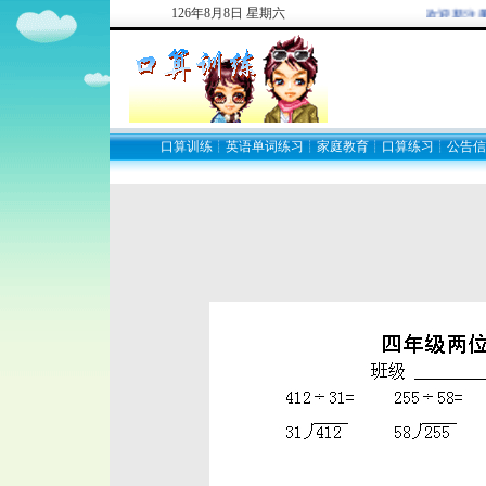
126
年
8
月
8
日
星期六
欢迎新注册
口算训练
┊
英语单词练习
┊
家庭教育
┊
口算练习
┊
公告信