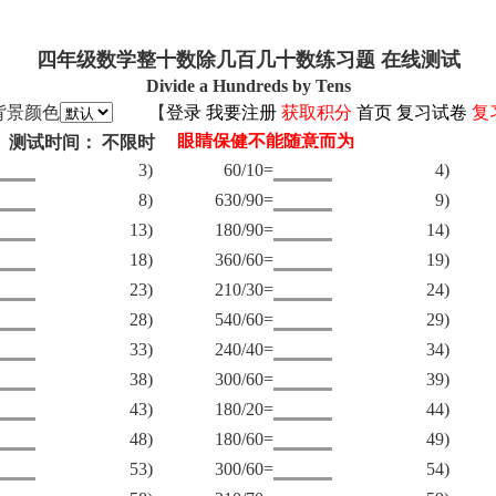
四年级数学整十数除几百几十数练习题 在线测试
Divide a Hundreds by Tens
背景颜色
【
登录
我要注册
获取积分
首页
复习试卷
复
测试时间： 不限时
3)
60/10=
4)
8)
630/90=
9)
13)
180/90=
14)
18)
360/60=
19)
23)
210/30=
24)
28)
540/60=
29)
33)
240/40=
34)
38)
300/60=
39)
43)
180/20=
44)
48)
180/60=
49)
53)
300/60=
54)