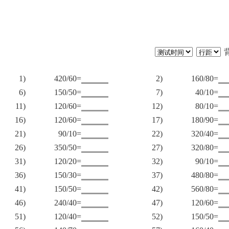
1)
420/60=
2)
160/80=
6)
150/50=
7)
40/10=
11)
120/60=
12)
80/10=
16)
120/60=
17)
180/90=
21)
90/10=
22)
320/40=
26)
350/50=
27)
320/80=
31)
120/20=
32)
90/10=
36)
150/30=
37)
480/80=
41)
150/50=
42)
560/80=
46)
240/40=
47)
120/60=
51)
120/40=
52)
150/50=