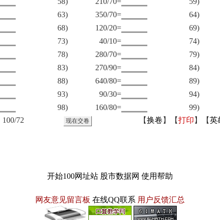
58)
210/70=
59)
63)
350/70=
64)
68)
120/20=
69)
73)
40/10=
74)
78)
280/70=
79)
83)
270/90=
84)
88)
640/80=
89)
93)
90/30=
94)
98)
160/80=
99)
00/72
【
换卷
】【
打印
】【
英
开始100网址站
股市数据网
使用帮助
网友意见留言板
在线QQ联系
用户反馈汇总