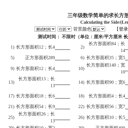
三年级数学简单的求长方形
Calculating the Side/(L
背景颜色
【
登录
测试时间： 不限时（单位：厘米/平方厘米
长
长方形面积84；长
1)
长方形面积12；长4
2)
14
5)
正方形面积289
6)
长方形面积35；宽5
长方形面积140；宽
9)
长方形面积12；长4
10)
10
长方形面积13；长
13)
14)
长方形面积90；宽6
13
17)
长方形面积18；长6
18)
长方形面积4；长4
21)
长方形面积54；长9
22)
长方形面积56；宽7
长方形面积26；长
25)
26)
长方形面积10；长5
13
29)
长方形面积10；宽2
30)
正方形面积400