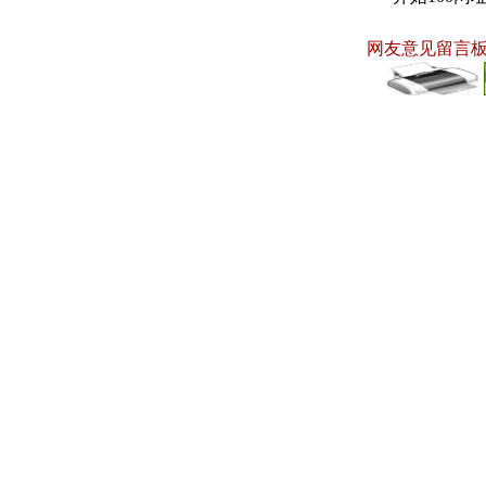
网友意见留言