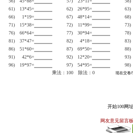
56)
45*88=
57)
23*11=
58)
61)
13*45=
62)
26*95=
63)
66)
1*19=
67)
48*14=
68)
71)
15*38=
72)
11*99=
73)
76)
66*64=
77)
30*94=
78)
81)
37*47=
82)
4*18=
83)
86)
51*60=
87)
69*50=
88)
91)
42*6=
92)
12*20=
93)
96)
19*97=
97)
54*95=
98)
乘法：100 除法：0
开始100网
网友意见留言