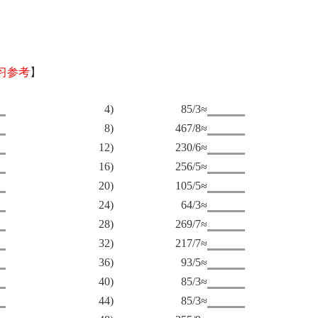
习参考
】
4)
85/3≈
8)
467/8≈
12)
230/6≈
16)
256/5≈
20)
105/5≈
24)
64/3≈
28)
269/7≈
32)
217/7≈
36)
93/5≈
40)
85/3≈
44)
85/3≈