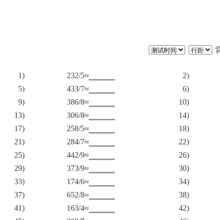
1)
232/5≈
2)
5)
433/7≈
6)
9)
386/8≈
10)
13)
306/8≈
14)
17)
258/5≈
18)
21)
284/7≈
22)
25)
442/9≈
26)
29)
373/9≈
30)
33)
174/6≈
34)
37)
652/8≈
38)
41)
163/4≈
42)