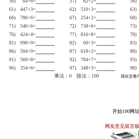
56)
84÷6=
57)
62÷2=
58)
61)
447÷3=
62)
510÷3=
63)
66)
786÷6=
67)
254÷2=
68)
71)
546÷6=
72)
738÷6=
73)
76)
424÷4=
77)
816÷8=
78)
81)
990÷9=
82)
60÷3=
83)
86)
504÷9=
87)
618÷2=
88)
91)
560÷8=
92)
784÷7=
93)
96)
354÷6=
97)
348÷3=
98)
乘法：0 除法：100
开始100网
网友意见留言