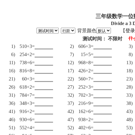
三年级数学一位
Divide a 3 
背景颜色
【
登录
测试时间： 不限时
1)
510÷3=
2)
606÷3=
3)
6)
254÷2=
7)
15÷5=
8)
11)
738÷6=
12)
968÷8=
13)
16)
816÷8=
17)
426÷2=
18)
21)
60÷3=
22)
560÷7=
23)
26)
618÷2=
27)
252÷3=
28)
31)
784÷7=
32)
702÷3=
33)
36)
348÷3=
37)
216÷9=
38)
41)
916÷2=
42)
162÷6=
43)
46)
930÷6=
47)
938÷2=
48)
51)
552÷4=
52)
402÷6=
53)