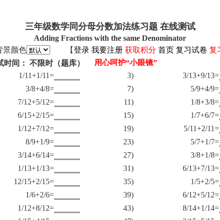
三年级数学同分母分数加法练习题 在线测试
Adding Fractions with the same Denominator
背景颜色
【
登录
我要注册
获取积分
首页
复习试卷
复
试时间： 不限时（题库）
1/11+1/11=
3)
3/13+9/13=
3/8+4/8=
7)
5/9+4/9=
7/12+5/12=
11)
1/8+3/8=
6/15+2/15=
15)
1/7+6/7=
1/12+7/12=
19)
5/11+2/11=
8/9+1/9=
23)
5/7+1/7=
3/14+6/14=
27)
3/8+1/8=
1/13+1/13=
31)
6/13+7/13=
12/15+2/15=
35)
1/5+2/5=
1/6+2/6=
39)
6/12+5/12=
1/12+8/12=
43)
8/14+1/14=