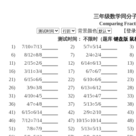
三年级数学同分子
Comparing Fract
背景颜色
【
登录
测试时间： 不限时（题库
键盘版
鼠
1)
7/10○7/13
2)
5/7○5/14
3)
6)
8/12○8/8
7)
2/4○2/4
8)
11)
2/15○2/6
12)
6/14○6/13
13)
16)
3/11○3/4
17)
6/7○6/7
18)
21)
6/15○6/6
22)
6/10○6/6
23)
26)
3/9○3/8
27)
6/13○6/12
28)
31)
4/10○4/5
32)
4/15○4/7
33)
36)
4/7○4/8
37)
5/13○5/6
38)
41)
6/15○6/14
42)
2/9○2/10
43)
46)
7/12○7/14
47)
10/15○10/14
48)
51)
7/8○7/9
52)
5/13○5/13
53)