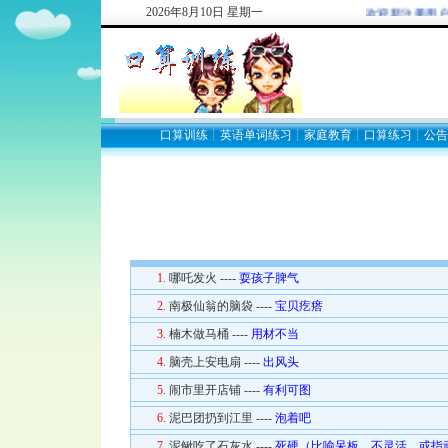
2026
年
8
月
10
日
星期一
欢迎新注册用户: 293
口算训练
┊
英语单词练习
┊
家庭教育
┊
口算练习
┊
公告
1.
哪吒发火 ----
耍孩子脾气
2.
南极仙翁的脑袋 ----
宝贝疙瘩
3.
楠木做马桶 ----
用材不当
4.
脑壳上安电扇 ----
出风头
5.
闹市里开店铺 ----
有利可图
6.
泥巴团扔到江里 ----
泡着吧
7.
泥鳅吃了石灰水 ----
死硬（比喻呆板、不灵活。或指