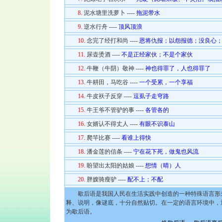
8.
泥水塘里洗萝卜 ----
拖泥带水
9.
逆水行舟 ----
顶风顶浪
10.
念完了经打和尚 ----
恩将仇报；以怨报德；没良心
11.
尿壶烫酒 ----
不是正经家伙；不是个家伙
12.
牛鞭（牛阴）敬神 ----
神也得罪了，人也得罪了
13.
牛耕田，马吃谷 ----
一个受累，一个享福
14.
牛皮袄子反穿 ----
逗虱子走穹路
15.
牛王爷不管驴的事 ----
各管各的
16.
女婿认不得丈人 ----
有眼不识泰山
17.
爬竿比赛 ----
看谁上得快
18.
潘金莲的信条 ----
宁在花下死，做鬼也风流
19.
盼望出太阳的姑娘 ----
想情（晴）人
20.
胖嫂骑瘦驴 ----
配不上；不配
歇后语是我国人民在生活实践中创造的一种特殊语言形式
释、说明，像谜底，十分自然贴切。在一定的语言环境中，
为歇后语。