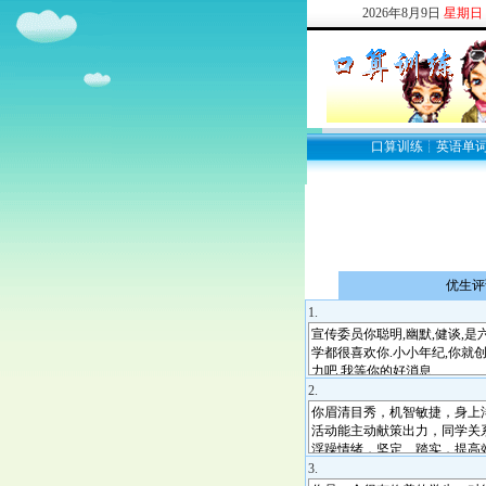
2026
年
8
月
9
日
星期日
口算训练
┊
英语单
优生评
1.
2.
3.