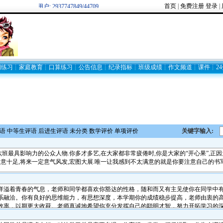
首页
|
免费注册
登录
|
欢迎新注册用户: 2937747849/44709
词练习
┊
家庭教育
┊
口算练习
┊
公告信息
┊
纪录指标
┊
班级成绩
┊
作文频道
┊
课件
┊
2
语
中等生评语
后进生评语
未分类
数学评价
单项评价
关键字输入: