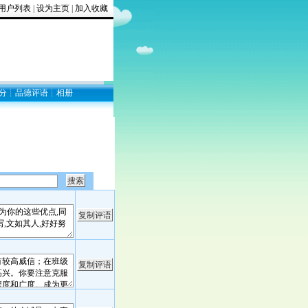
用户列表
|
设为主页
|
加入收藏
4分
┊
品德评语
┊
相册