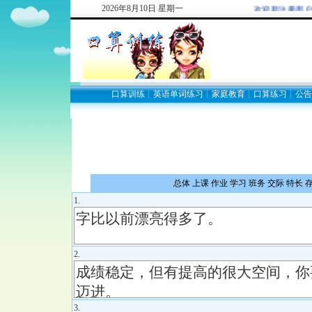
2026
年
8
月
10
日
星期一
欢迎新注册用户: 293
口算训练
┊
英语单词练习
┊
家庭教育
┊
口算练习
┊
公告
总体
上课
作业
学习
班务
交际
特长
1.
2.
3.