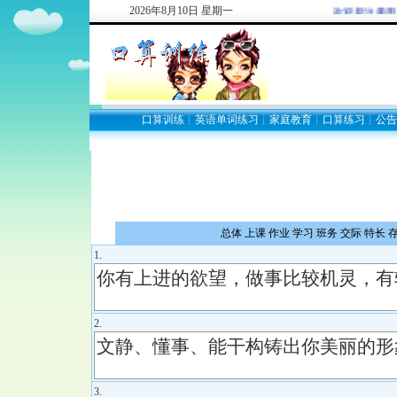
2026
年
8
月
10
日
星期一
欢迎新注册用户: 29
口算训练
┊
英语单词练习
┊
家庭教育
┊
口算练习
┊
公告
总体
上课
作业
学习
班务
交际
特长
1.
2.
3.