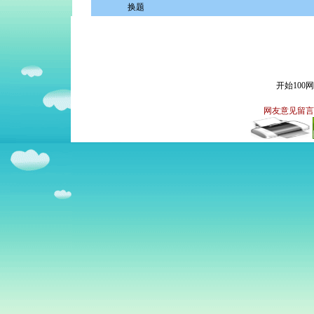
换题
开始100
网友意见留言