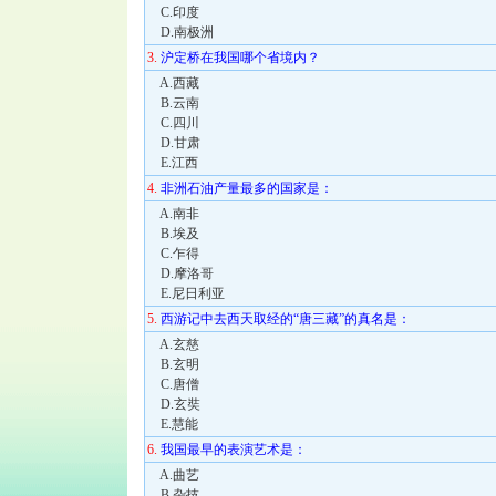
C.印度
D.南极洲
3.
沪定桥在我国哪个省境内？
A.西藏
B.云南
C.四川
D.甘肃
E.江西
4.
非洲石油产量最多的国家是：
A.南非
B.埃及
C.乍得
D.摩洛哥
E.尼日利亚
5.
西游记中去西天取经的“唐三藏”的真名是：
A.玄慈
B.玄明
C.唐僧
D.玄奘
E.慧能
6.
我国最早的表演艺术是：
A.曲艺
B.杂技