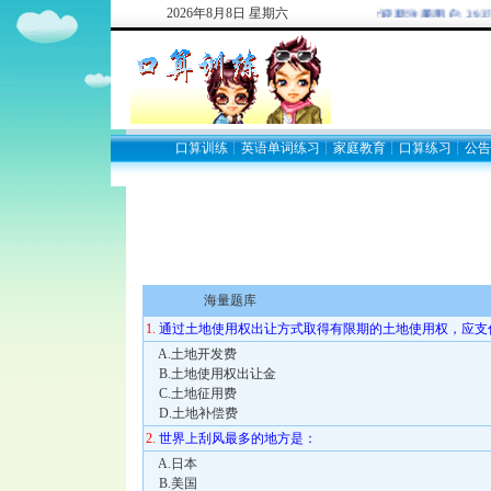
2026
年
8
月
8
日
星期六
欢迎新注册用户: 2937747
口算训练
┊
英语单词练习
┊
家庭教育
┊
口算练习
┊
公告
海量题库
1.
通过土地使用权出让方式取得有限期的土地使用权，应支
A.土地开发费
B.土地使用权出让金
C.土地征用费
D.土地补偿费
2.
世界上刮风最多的地方是：
A.日本
B.美国