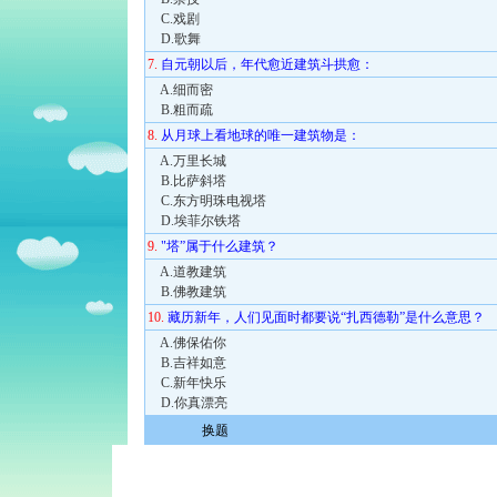
C.戏剧
D.歌舞
7.
自元朝以后，年代愈近建筑斗拱愈：
A.细而密
B.粗而疏
8.
从月球上看地球的唯一建筑物是：
A.万里长城
B.比萨斜塔
C.东方明珠电视塔
D.埃菲尔铁塔
9.
"塔”属于什么建筑？
A.道教建筑
B.佛教建筑
10.
藏历新年，人们见面时都要说“扎西德勒”是什么意思？
A.佛保佑你
B.吉祥如意
C.新年快乐
D.你真漂亮
换题