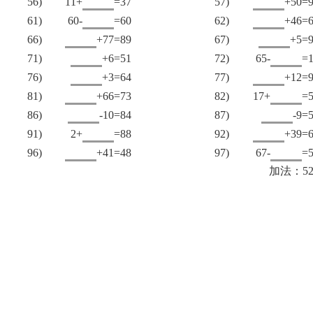
56)
11+
=37
57)
+50=
61)
60-
=60
62)
+46=
66)
+77=89
67)
+5=
71)
+6=51
72)
65-
=
76)
+3=64
77)
+12=
81)
+66=73
82)
17+
=
86)
-10=84
87)
-9=
91)
2+
=88
92)
+39=
96)
+41=48
97)
67-
=
加法：5