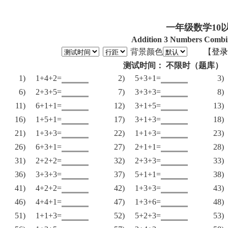
一年级数学10
Addition 3 Numbers Combin
背景颜色
【
登录
测试时间： 不限时（题库）
1)
1+4+2=
2)
5+3+1=
3)
6)
2+3+5=
7)
3+3+3=
8)
11)
6+1+1=
12)
3+1+5=
13)
16)
1+5+1=
17)
3+1+3=
18)
21)
1+3+3=
22)
1+1+3=
23)
26)
6+3+1=
27)
2+1+1=
28)
31)
2+2+2=
32)
2+3+3=
33)
36)
3+3+3=
37)
5+1+1=
38)
41)
4+2+2=
42)
1+3+3=
43)
46)
4+4+1=
47)
1+3+6=
48)
51)
1+1+3=
52)
5+2+3=
53)