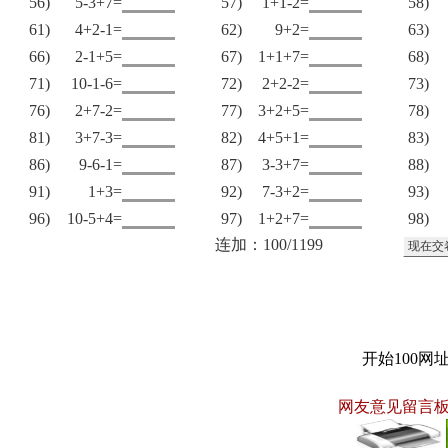
56)
5-3+7=
57)
1+1-2=
58)
61)
4+2-1=
62)
9+2=
63)
66)
2-1+5=
67)
1+1+7=
68)
71)
10-1-6=
72)
2+2-2=
73)
76)
2+7-2=
77)
3+2+5=
78)
81)
3+7-3=
82)
4+5+1=
83)
86)
9-6-1=
87)
3-3+7=
88)
91)
1+3=
92)
7-3+2=
93)
96)
10-5+4=
97)
1+2+7=
98)
连加：100/1199
开始100网
网友意见留言