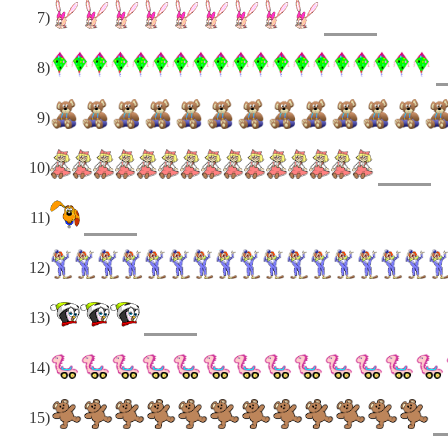
7)
8)
9)
10)
11)
12)
13)
14)
15)